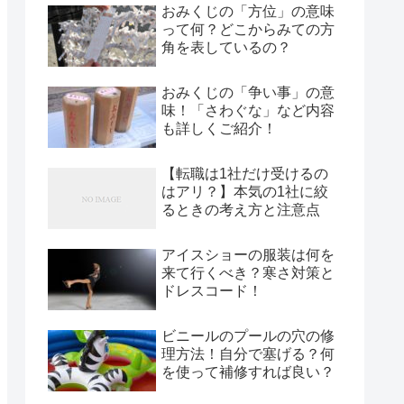
おみくじの「方位」の意味
って何？どこからみての方
角を表しているの？
おみくじの「争い事」の意
味！「さわぐな」など内容
も詳しくご紹介！
【転職は1社だけ受けるの
はアリ？】本気の1社に絞
るときの考え方と注意点
アイスショーの服装は何を
来て行くべき？寒さ対策と
ドレスコード！
ビニールのプールの穴の修
理方法！自分で塞げる？何
を使って補修すれば良い？