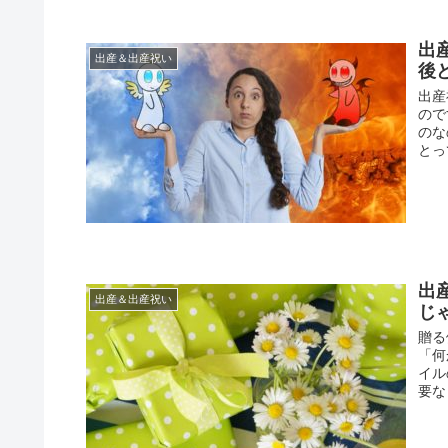
出
出産＆出産祝い
後
出産
ので
のな
とっ
出
出産＆出産祝い
じ
贈る
「何
イル
要な