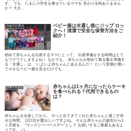
す。 でも、たまに小学生を乗せているママを 見かける時ありません
か？ 大き...
ベビー服は水通し後にジップ ロッ
子育て＆ママ
クへ！清潔で安全な保管方法をご
紹介！
初めて赤ちゃんを出産するママにとって、 出産準備をする時間はとて
もワクワクしますよね！ なかでも、 赤ちゃんが初めて着る服を準備す
る「水通し」は、 いよいよ赤ちゃんに会えるんだ！ という実感が湧い
て小さなベビー服を見るだけでも...
赤ちゃんは1ヶ月になったらケーキ
子育て＆ママ
を食べられる？代用できるもの
は？
赤ちゃんを出産してから、 やっと出てきてくれた赤ちゃんと過ごす幸
せな時間。 1日1日が愛おしいですよね。 そんな赤ちゃんの誕生から1
ヶ月後を、 “マンスリーバースデー”として お祝いするご家庭もあるよ
うです。 バ...