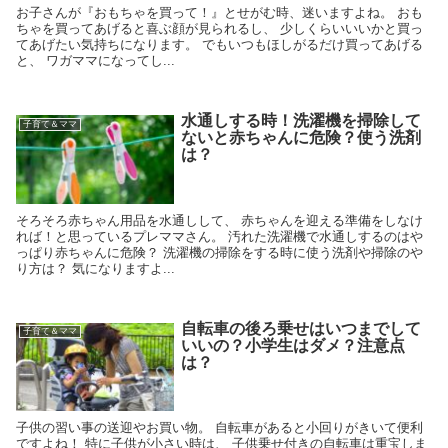
お子さんが『おもちゃを買って！』とせがむ時、迷いますよね。 おも
ちゃを買ってあげると喜ぶ顔が見られるし、 少しくらいいいかと買っ
てあげたい気持ちになります。 でもいつもほしがるだけ買ってあげる
と、 ワガママになってし...
水通しする時！洗濯機を掃除して
子育て＆ママ
ないと赤ちゃんに危険？使う洗剤
は？
そろそろ赤ちゃん用品を水通しして、 赤ちゃんを迎える準備をしなけ
れば！と思っているプレママさん。 汚れた洗濯機で水通しするのはや
っぱり赤ちゃんに危険？ 洗濯機の掃除をする時に使う洗剤や掃除のや
り方は？ 気になりますよ...
自転車の後ろ乗せはいつまでして
子育て＆ママ
いいの？小学生はダメ？注意点
は？
子供の習い事の送迎やお買い物。 自転車があると小回りがきいて便利
ですよね！ 特に子供が小さい時は、 子供乗せ付きの自転車は重宝しま