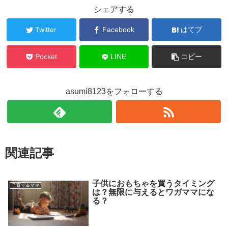
シェアする
Twitter
Facebook
はてブ
Pocket
LINE
コピー
asumi8123をフォローする
関連記事
子供におもちゃを買うタイミング
子育て＆ママ
は？無限に与えるとワガママにな
る？