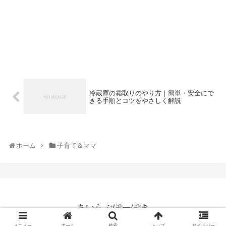
冷蔵庫の霜取りのやり方｜簡単・安全にで
きる手順とコツをやさしく解説
ホーム
子育て＆ママ
あいらぶぽーぽき
© 2019 あいらぶぽーぽき.
メニュー
ホーム
検索
トップ
サイドバー