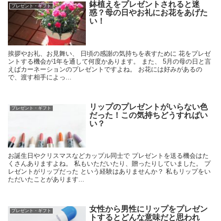
鉢植えをプレゼントされると迷
プレゼント・ギフト
惑？母の日やお礼にお花をあげた
い！
挨拶やお礼、お見舞い、 日頃の感謝の気持ちを表すために 花をプレゼ
ントする機会が1年を通して何度かあります。 また、 5月の母の日と言
えばカーネーションのプレゼントですよね。 お花には好みがあるの
で、渡す相手によっ...
リップのプレゼントがいらない色
プレゼント・ギフト
だった！この気持ちどうすればい
い？
お誕生日やクリスマスなどカップル同士で プレゼントを送る機会はた
くさんありますよね。 私もいただいたり、贈ったりしていました。 プ
レゼントがリップだった という経験はありませんか？ 私もリップをい
ただいたことがあります...
女性から男性にリップをプレゼン
プレゼント・ギフト
トするとどんな意味だと思われ