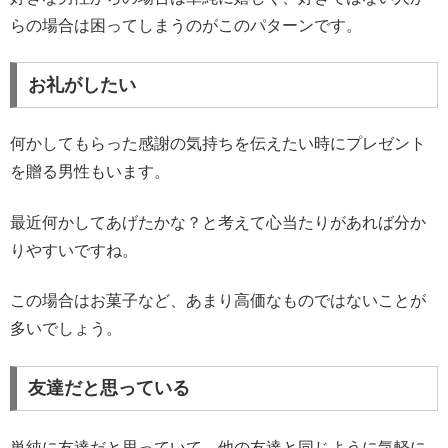
らの場合は困ってしまうのがこのパターンです。
お礼がしたい
何かしてもらった感謝の気持ちを伝えたい時にプレゼント
を贈る男性もいます。
最近何かしてあげたかな？と考えて心当たりがあれば分か
りやすいですね。
この場合はお菓子など、あまり高価なものではないことが
多いでしょう。
友達だと思っている
単純に友達だと思っていて、他の友達と同じように気軽に