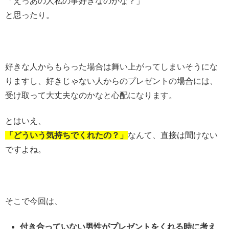
「えっあの人私の事好きなのかな？」
と思ったり。
好きな人からもらった場合は舞い上がってしまいそうにな
りますし、好きじゃない人からのプレゼントの場合には、
受け取って大丈夫なのかなと心配になります。
とはいえ、
「どういう気持ちでくれたの？」
なんて、直接は聞けない
ですよね。
そこで今回は、
付き合っていない男性がプレゼントをくれる時に考え