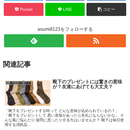
Pocket
LINE
コピー
asumi8123をフォローする
関連記事
靴下のプレゼントには驚きの意味
プレゼント・ギフト
が？友達にあげても大丈夫？
「靴下をプレゼントする時って どんな意味が込められているの？」
「靴下をプレゼントして 悪い意味があったら失礼にならないかな」 そ
んな風に悩んだり 疑問に思ったりする方はいませんか？ 靴下は毎日使
用する消耗品...