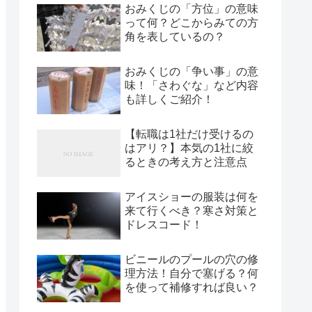
おみくじの「方位」の意味
って何？どこからみての方
角を表しているの？
おみくじの「争い事」の意
味！「さわぐな」など内容
も詳しくご紹介！
【転職は1社だけ受けるの
はアリ？】本気の1社に絞
るときの考え方と注意点
アイスショーの服装は何を
来て行くべき？寒さ対策と
ドレスコード！
ビニールのプールの穴の修
理方法！自分で塞げる？何
を使って補修すれば良い？