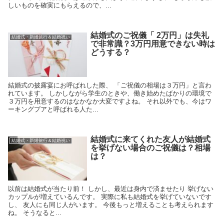
しいものを確実にもらえるので、...
結婚式のご祝儀「 2万円」は失礼
結婚式・新婚旅行＆結婚祝い
で非常識？3万円用意できない時は
どうする？
結婚式の披露宴にお呼ばれした際、 「ご祝儀の相場は３万円」と言わ
れています。 しかしながら学生のときや、働き始めたばかりの環境で
３万円を用意するのはなかなか大変ですよね。 それ以外でも、今はワ
ーキングプアと呼ばれる人た...
結婚式に来てくれた友人が結婚式
結婚式・新婚旅行＆結婚祝い
を挙げない場合のご祝儀は？相場
は？
以前は結婚式が当たり前！ しかし、最近は身内で済ませたり 挙げない
カップルが増えているんです。 実際に私も結婚式を挙げていないです
し、 友人にも同じ人がいます。 今後もっと増えることも考えられます
ね。 そうなると...