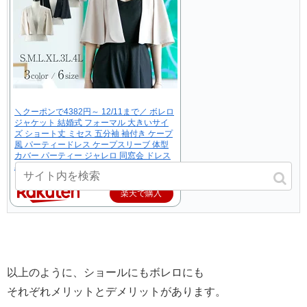
＼クーポンで4382円～ 12/11まで／ ボレロ
ジャケット 結婚式 フォーマル 大きいサイ
ズ ショート丈 ミセス 五分袖 袖付き ケープ
風 パーティードレス ケープスリーブ 体型
カバー パーティー ジャレロ 同窓会 ドレス
黒 ベージュ kan709 試着チケット対象
楽天で購入
以上のように、ショールにもボレロにも
それぞれメリットとデメリットがあります。