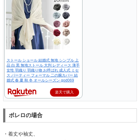
ストール ショール 結婚式 無地 シンプル 上
品 白 黒 無地ストール 大判 レディース 薄手
女性 羽織り 羽織り物 お呼ばれ 成人式 ミセ
ス パーティー フォーマル 二の腕カバー 結
婚式 春 夏 秋 冬 オールシーズン god069
楽天で購入
ボレロの場合
・着丈や袖丈、