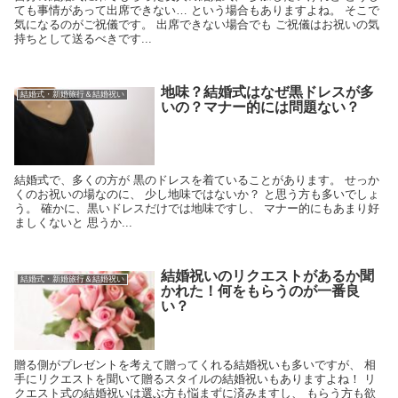
ても事情があって出席できない… という場合もありますよね。 そこで
気になるのがご祝儀です。 出席できない場合でも ご祝儀はお祝いの気
持ちとして送るべきです...
地味？結婚式はなぜ黒ドレスが多
結婚式・新婚旅行＆結婚祝い
いの？マナー的には問題ない？
結婚式で、多くの方が 黒のドレスを着ていることがあります。 せっか
くのお祝いの場なのに、 少し地味ではないか？ と思う方も多いでしょ
う。 確かに、黒いドレスだけでは地味ですし、 マナー的にもあまり好
ましくないと 思うか...
結婚祝いのリクエストがあるか聞
結婚式・新婚旅行＆結婚祝い
かれた！何をもらうのが一番良
い？
贈る側がプレゼントを考えて贈ってくれる結婚祝いも多いですが、 相
手にリクエストを聞いて贈るスタイルの結婚祝いもありますよね！ リ
クエスト式の結婚祝いは選ぶ方も悩まずに済みますし、 もらう方も欲