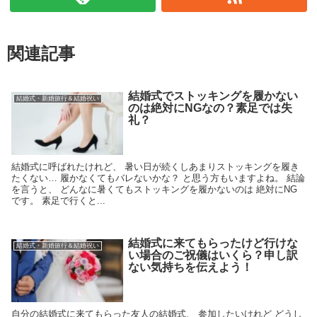
関連記事
結婚式でストッキングを履かない
結婚式・新婚旅行＆結婚祝い
のは絶対にNGなの？素足では失
礼？
結婚式に呼ばれたけれど、 暑い日が続くしあまりストッキングを履き
たくない… 履かなくてもバレないかな？ と思う方もいますよね。 結論
を言うと、 どんなに暑くてもストッキングを履かないのは 絶対にNG
です。 素足で行くと...
結婚式に来てもらったけど行けな
結婚式・新婚旅行＆結婚祝い
い場合のご祝儀はいくら？申し訳
ない気持ちを伝えよう！
自分の結婚式に来てもらった友人の結婚式、 参加したいけれど どうし