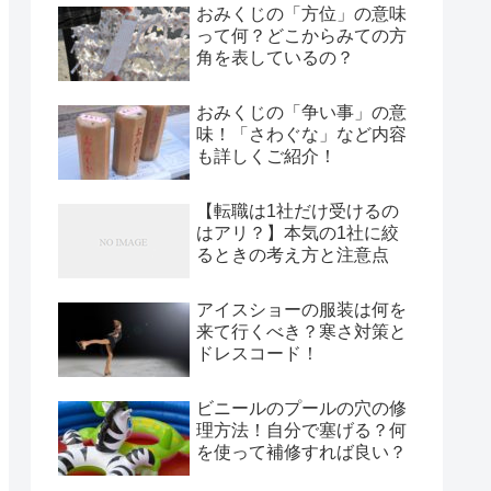
おみくじの「方位」の意味
って何？どこからみての方
角を表しているの？
おみくじの「争い事」の意
味！「さわぐな」など内容
も詳しくご紹介！
【転職は1社だけ受けるの
はアリ？】本気の1社に絞
るときの考え方と注意点
アイスショーの服装は何を
来て行くべき？寒さ対策と
ドレスコード！
ビニールのプールの穴の修
理方法！自分で塞げる？何
を使って補修すれば良い？