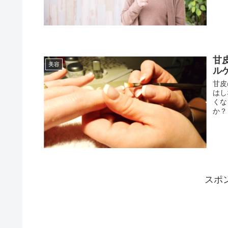
甘
美容
ル
甘皮
はし
くな
か？
スポ