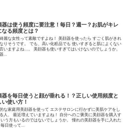
顔器は使う頻度に要注意！毎日？週一？お肌がキレ
になる頻度とは？
綺麗な女性って素敵ですよね！ 美顔器を使ったら すごく肌がきれ
なりそうです。 でも、高い化粧品でも 使いすぎると肌によくない
言いますよね…。 美顔器も使いすぎてはいけないのでしょうか。
...
顔器を毎日使うと顔が垂れる！？正しい使用頻度と
しい使い方！
的な家庭用美顔器を使って エステサロンに行かずに美肌ケアをし
る人、 最近増えていますよね！ 自分へのご褒美に美顔器を購入す
という方もいるのではないでしょうか。 憧れの美顔器を手に入れた
 毎日使って...