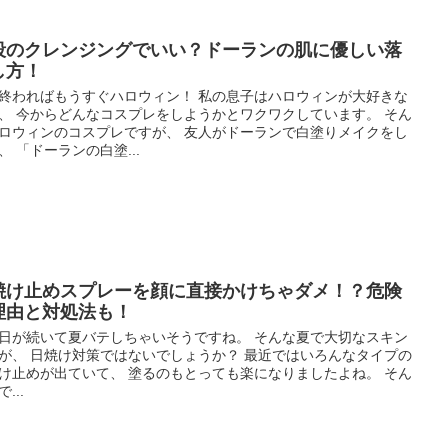
段のクレンジングでいい？ドーランの肌に優しい落
し方！
終わればもうすぐハロウィン！ 私の息子はハロウィンが大好きな
、 今からどんなコスプレをしようかとワクワクしています。 そん
ロウィンのコスプレですが、 友人がドーランで白塗りメイクをし
、 「ドーランの白塗...
焼け止めスプレーを顔に直接かけちゃダメ！？危険
理由と対処法も！
日が続いて夏バテしちゃいそうですね。 そんな夏で大切なスキン
が、 日焼け対策ではないでしょうか？ 最近ではいろんなタイプの
け止めが出ていて、 塗るのもとっても楽になりましたよね。 そん
...