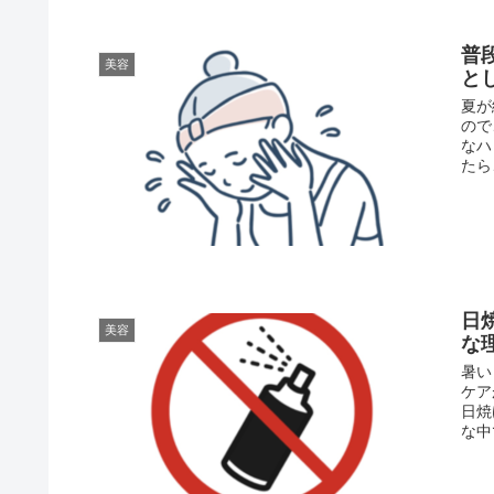
普
美容
と
夏が
ので
なハ
たら
日
美容
な
暑い
ケア
日焼
な中で