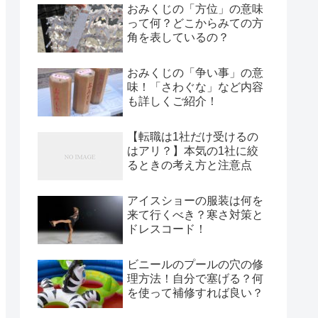
おみくじの「方位」の意味
って何？どこからみての方
角を表しているの？
おみくじの「争い事」の意
味！「さわぐな」など内容
も詳しくご紹介！
【転職は1社だけ受けるの
はアリ？】本気の1社に絞
るときの考え方と注意点
アイスショーの服装は何を
来て行くべき？寒さ対策と
ドレスコード！
ビニールのプールの穴の修
理方法！自分で塞げる？何
を使って補修すれば良い？