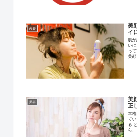
美
美容
イ
肌が
いに
って
美顔器
美
美容
正
本格
てい
る 
ら、