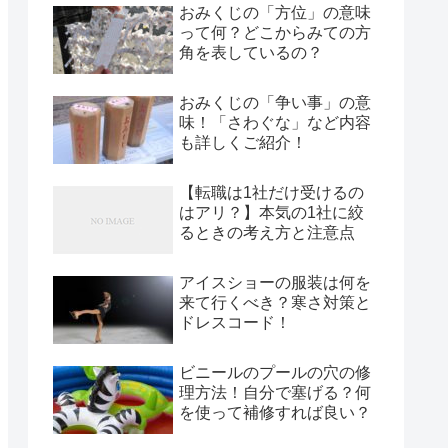
おみくじの「方位」の意味
って何？どこからみての方
角を表しているの？
おみくじの「争い事」の意
味！「さわぐな」など内容
も詳しくご紹介！
【転職は1社だけ受けるの
はアリ？】本気の1社に絞
るときの考え方と注意点
アイスショーの服装は何を
来て行くべき？寒さ対策と
ドレスコード！
ビニールのプールの穴の修
理方法！自分で塞げる？何
を使って補修すれば良い？