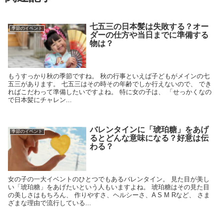
七五三の日本髪は失敗する？オー
季節のイベント
ダーの仕方や当日までに準備する
物は？
もうすっかり秋の季節ですね。 秋の行事といえば子どもがメインの七
五三があります。 七五三はその時その年齢でしか行えないので、 でき
ればこだわって準備したいですよね。 特に女の子は、 「せっかくなの
で日本髪にチャレン...
バレンタインに「琥珀糖」をあげ
季節のイベント
るとどんな意味になる？好意は伝
わる？
女の子の一大イベントのひとつでもあるバレンタイン。 見た目が美し
い「琥珀糖」をあげたいという人もいますよね。 琥珀糖はその見た目
の美しさはもちろん、 作りやすさ、ヘルシーさ、A S M Rなど、 さま
ざまな理由で流行している...