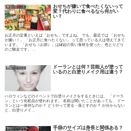
おせちが嫌いで食べたくないって
季節のイベント
変？代わりに食べるなら何がい
い？
お正月の定番といえば「おせち」ですよね。 でも、最近では 「おせち
が嫌い！」 「お正月に食べたくない」 って思っている人は増えてきて
います。 「おせち（お節）」は縁起の良い食材を使った、色とりどり
のご馳走です。 ...
ドーランとは何？芸能人が塗って
季節のイベント
いるのと白塗りメイク用は違う？
ハロウィンなどのイベントで白塗りメイクをするときには、 「ドーラ
ン」という化粧品が使われます。 名前は聞いたことがあっても、 ドー
ランとは一体何なのか？ どうやって塗る・落とすのか？ が分からない
と、白塗りメイ...
手袋のサイズは身長と関係ある？
季節のイベント