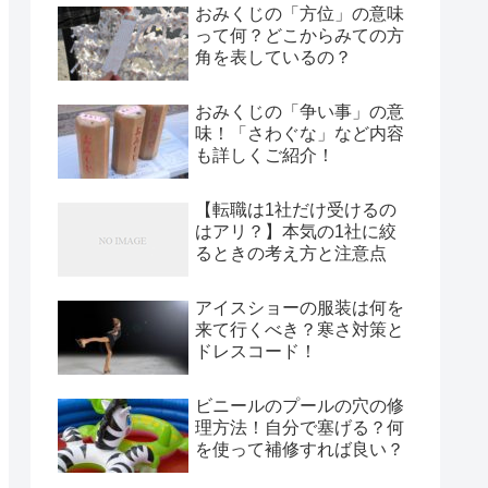
おみくじの「方位」の意味
って何？どこからみての方
角を表しているの？
おみくじの「争い事」の意
味！「さわぐな」など内容
も詳しくご紹介！
【転職は1社だけ受けるの
はアリ？】本気の1社に絞
るときの考え方と注意点
アイスショーの服装は何を
来て行くべき？寒さ対策と
ドレスコード！
ビニールのプールの穴の修
理方法！自分で塞げる？何
を使って補修すれば良い？