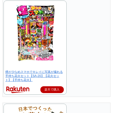
煙が少なめスマホでキレイに写真が撮れる
手持ち花火セット【SA-20】【花火セッ
ト】【手持ち花火】
楽天で購入