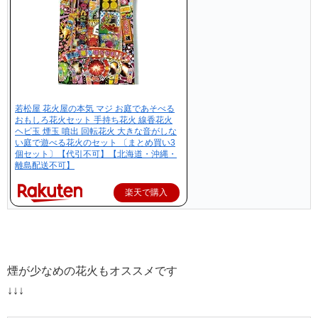
若松屋 花火屋の本気 マジ お庭であそべる
おもしろ花火セット 手持ち花火 線香花火
ヘビ玉 煙玉 噴出 回転花火 大きな音がしな
い庭で遊べる花火のセット 〔まとめ買い3
個セット〕【代引不可】【北海道・沖縄・
離島配送不可】
楽天で購入
煙が少なめの花火もオススメです
↓↓↓