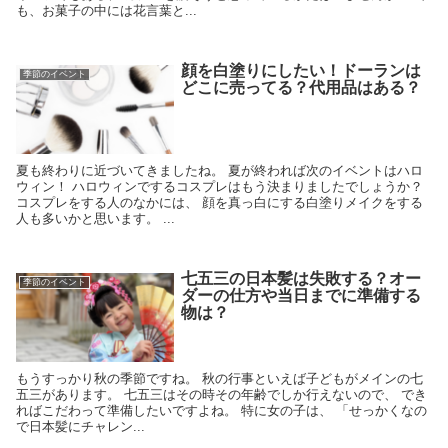
も、お菓子の中には花言葉と...
顔を白塗りにしたい！ドーランは
季節のイベント
どこに売ってる？代用品はある？
夏も終わりに近づいてきましたね。 夏が終われば次のイベントはハロ
ウィン！ ハロウィンでするコスプレはもう決まりましたでしょうか？
コスプレをする人のなかには、 顔を真っ白にする白塗りメイクをする
人も多いかと思います。 ...
七五三の日本髪は失敗する？オー
季節のイベント
ダーの仕方や当日までに準備する
物は？
もうすっかり秋の季節ですね。 秋の行事といえば子どもがメインの七
五三があります。 七五三はその時その年齢でしか行えないので、 でき
ればこだわって準備したいですよね。 特に女の子は、 「せっかくなの
で日本髪にチャレン...