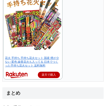
花火 手持ち 手持ち花火セット 国産 煙が少
ない 変色 線香花火も入ってる 日本でつく
った手持ち花火セット 送料無料
楽天で購入
まとめ