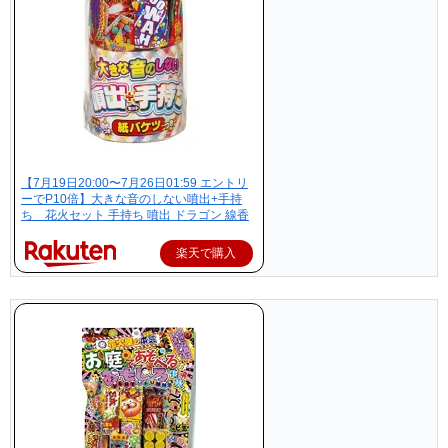
【7月19日20:00〜7月26日01:59 エントリ
ーでP10倍】大きな音のしない噴出+手持
ち 花火セット 手持ち 噴出 ドラゴン 線香
楽天で購入