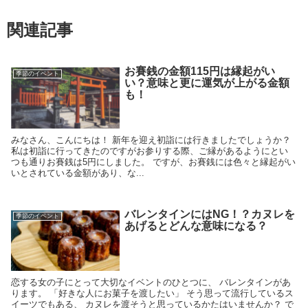
関連記事
お賽銭の金額115円は縁起がい
季節のイベント
い？意味と更に運気が上がる金額
も！
みなさん、こんにちは！ 新年を迎え初詣には行きましたでしょうか？
私は初詣に行ってきたのですがお参りする際、ご縁があるようにとい
つも通りお賽銭は5円にしました。 ですが、お賽銭には色々と縁起がい
いとされている金額があり、な...
バレンタインにはNG！？カヌレを
季節のイベント
あげるとどんな意味になる？
恋する女の子にとって大切なイベントのひとつに、 バレンタインがあ
ります。 「好きな人にお菓子を渡したい」 そう思って流行しているス
イーツでもある、 カヌレを渡そうと思っているかたはいませんか？ で