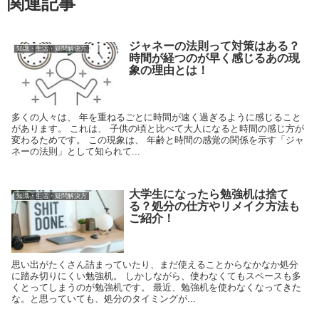
関連記事
ジャネーの法則って対策はある？
知識・生活・疑問解決方
時間が経つのが早く感じるあの現
象の理由とは！
多くの人々は、 年を重ねるごとに時間が速く過ぎるように感じること
があります。 これは、 子供の頃と比べて大人になると時間の感じ方が
変わるためです。 この現象は、 年齢と時間の感覚の関係を示す「ジャ
ネーの法則」として知られて...
大学生になったら勉強机は捨て
知識・生活・疑問解決方
る？処分の仕方やリメイク方法も
ご紹介！
思い出がたくさん詰まっていたり、まだ使えることからなかなか処分
に踏み切りにくい勉強机。 しかしながら、使わなくてもスペースも多
くとってしまうのが勉強机です。 最近、勉強机を使わなくなってきた
な。と思っていても、処分のタイミングが...