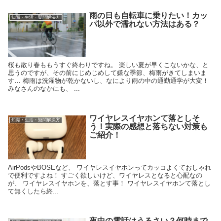
雨の日も自転車に乗りたい！カッ
知識・生活・疑問解決方
パ以外で濡れない方法はある？
桜も散り春ももうすぐ終わりですね。 楽しい夏が早くこないかな、と
思うのですが、その前にじめじめして嫌な季節、梅雨がきてしまいま
す… 梅雨は洗濯物が乾かないし、なにより雨の中の通勤通学が大変！
みなさんのなかにも、 ...
ワイヤレスイヤホンて落としそ
知識・生活・疑問解決方
う！実際の感想と落ちない対策も
ご紹介！
AirPodsやBOSEなど、 ワイヤレスイヤホンってカッコよくておしゃれ
で便利ですよね！ すごく欲しいけど、ワイヤレスとなると心配なの
が、 ワイヤレスイヤホンを、落とす事！ ワイヤレスイヤホンて落とし
て無くしたら終...
夜中の電話はうるさい？何時まで