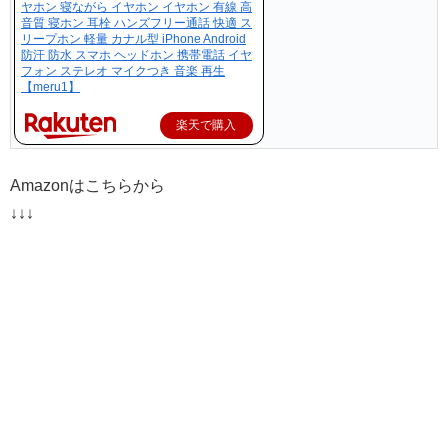
ヤホン 寝ながら イヤホン イヤホン 有線 高
音質 寝ホン 耳栓 ハンズフリー通話 快適 ス
リープホン 軽量 カナル型 iPhone Android
防汗 防水 スマホ ヘッドホン 携帯電話 イヤ
フォン ステレオ マイクつき 音楽 再生
【meru1】
楽天で購入
Amazonはこちらから
↓↓↓