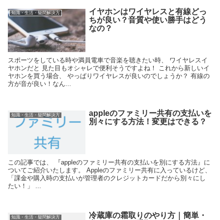
イヤホンはワイヤレスと有線どっ
知識・生活・疑問解決方
ちが良い？音質や使い勝手はどう
なの？
スポーツをしている時や満員電車で音楽を聴きたい時、 ワイヤレスイ
ヤホンだと 見た目もオシャレで便利そうですよね！ これから新しいイ
ヤホンを買う場合、 やっぱりワイヤレスが良いのでしょうか？ 有線の
方が音が良い！なん...
appleのファミリー共有の支払いを
知識・生活・疑問解決方
別々にする方法！変更はできる？
この記事では、 『appleのファミリー共有の支払いを別にする方法』に
ついてご紹介いたします。 Appleのファミリー共有に入っているけど、
「課金や購入時の支払いが管理者のクレジットカードだから別々にし
たい！」 ...
冷蔵庫の霜取りのやり方｜簡単・
知識・生活・疑問解決方