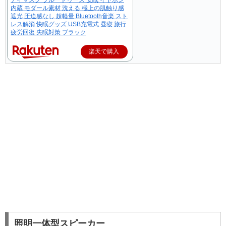
内蔵 モダール素材 洗える 極上の肌触り感
遮光 圧迫感なし 超軽量 Bluetooth音楽 スト
レス解消 快眠グッズ USB充電式 昼寝 旅行
疲労回復 失眠対策 ブラック
楽天で購入
照明一体型スピーカー