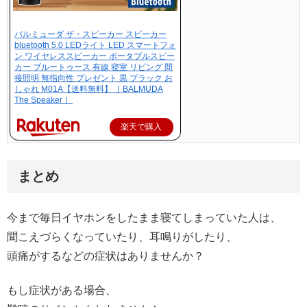
バルミューダ ザ・スピーカー スピーカー
bluetooth 5.0 LEDライト LED スマートフォ
ン ワイヤレススピーカー ポータブルスピー
カー ブルートゥース 有線 寝室 リビング 間
接照明 無指向性 プレゼント 黒 ブラック お
しゃれ M01A【送料無料】［ BALMUDA
The Speaker ］
楽天で購入
まとめ
今まで毎日イヤホンをしたまま寝てしまっていた人は、
聞こえづらくなっていたり、耳鳴りがしたり、
頭痛がするなどの症状はありませんか？
もし症状がある場合、