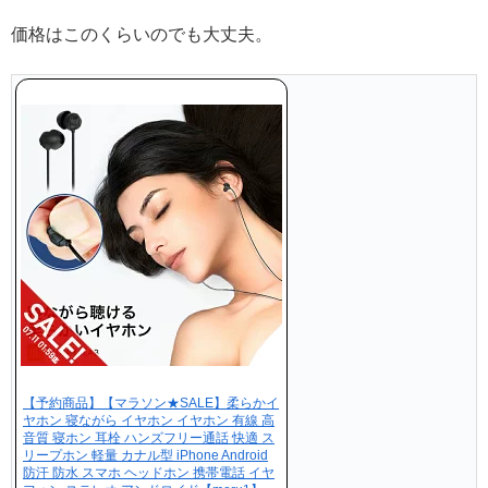
価格はこのくらいのでも大丈夫。
【予約商品】【マラソン★SALE】柔らかイ
ヤホン 寝ながら イヤホン イヤホン 有線 高
音質 寝ホン 耳栓 ハンズフリー通話 快適 ス
リープホン 軽量 カナル型 iPhone Android
防汗 防水 スマホ ヘッドホン 携帯電話 イヤ