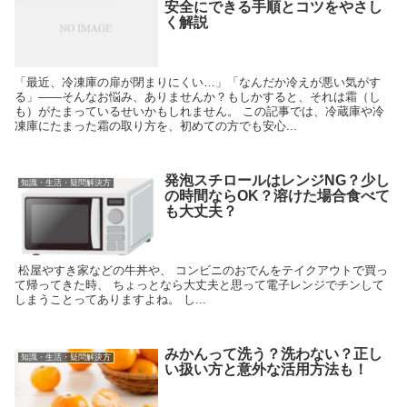
安全にできる手順とコツをやさし
く解説
「最近、冷凍庫の扉が閉まりにくい…」「なんだか冷えが悪い気がす
る」——そんなお悩み、ありませんか？もしかすると、それは霜（し
も）がたまっているせいかもしれません。 この記事では、冷蔵庫や冷
凍庫にたまった霜の取り方を、初めての方でも安心...
発泡スチロールはレンジNG？少し
知識・生活・疑問解決方
の時間ならOK？溶けた場合食べて
も大丈夫？
松屋やすき家などの牛丼や、 コンビニのおでんをテイクアウトで買っ
て帰ってきた時、 ちょっとなら大丈夫と思って電子レンジでチンして
しまうことってありますよね。 し...
みかんって洗う？洗わない？正し
知識・生活・疑問解決方
い扱い方と意外な活用方法も！