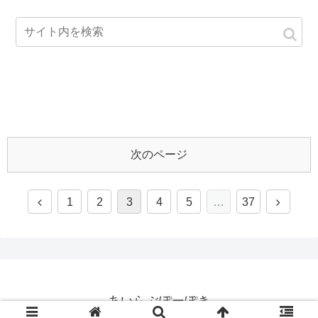
次のページ
1
2
3
4
5
…
37
あいらぶぽーぽき