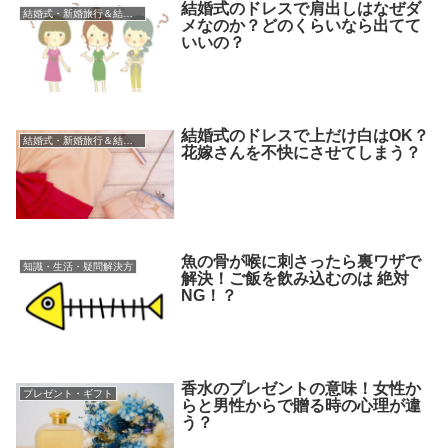
結婚式のドレスで肩出しはなぜダ
結婚式・新婚旅行＆結婚祝い
メなのか？どのくらいなら出てて
いいの？
結婚式のドレスで上だけ白はOK？
結婚式・新婚旅行＆結婚祝い
花嫁さんを不快にさせてしまう？
魚の骨が喉に刺さったら裏ワザで
知識・生活・疑問解決方
解決！ご飯を飲み込むのは 絶対
NG！？
香水のプレゼントの意味！女性か
プレゼント・ギフト
らと男性からで贈る時の心理が違
う？