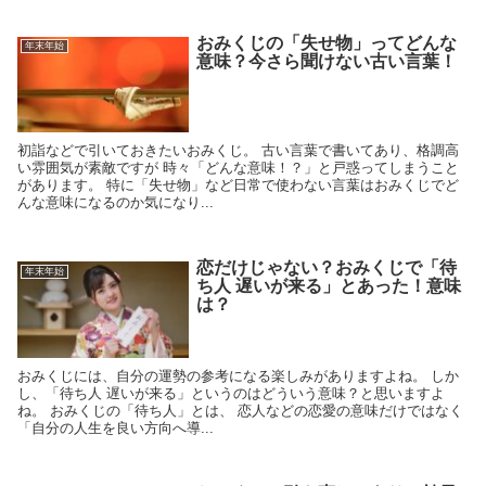
おみくじの「失せ物」ってどんな
年末年始
意味？今さら聞けない古い言葉！
初詣などで引いておきたいおみくじ。 古い言葉で書いてあり、格調高
い雰囲気が素敵ですが 時々「どんな意味！？」と戸惑ってしまうこと
があります。 特に「失せ物」など日常で使わない言葉はおみくじでど
んな意味になるのか気になり...
恋だけじゃない？おみくじで「待
年末年始
ち人 遅いが来る」とあった！意味
は？
おみくじには、自分の運勢の参考になる楽しみがありますよね。 しか
し、「待ち人 遅いが来る」というのはどういう意味？と思いますよ
ね。 おみくじの「待ち人」とは、 恋人などの恋愛の意味だけではなく
「自分の人生を良い方向へ導...