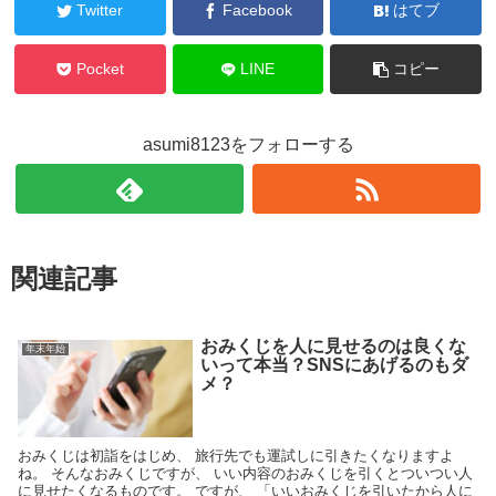
Twitter
Facebook
はてブ
Pocket
LINE
コピー
asumi8123をフォローする
関連記事
おみくじを人に見せるのは良くな
年末年始
いって本当？SNSにあげるのもダ
メ？
おみくじは初詣をはじめ、 旅行先でも運試しに引きたくなりますよ
ね。 そんなおみくじですが、 いい内容のおみくじを引くとついつい人
に見せたくなるものです。 ですが、 「いいおみくじを引いたから人に