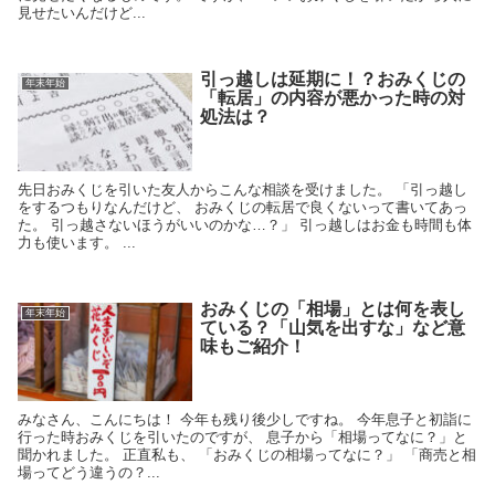
見せたいんだけど...
引っ越しは延期に！？おみくじの
年末年始
「転居」の内容が悪かった時の対
処法は？
先日おみくじを引いた友人からこんな相談を受けました。 「引っ越し
をするつもりなんだけど、 おみくじの転居で良くないって書いてあっ
た。 引っ越さないほうがいいのかな…？」 引っ越しはお金も時間も体
力も使います。 ...
おみくじの「相場」とは何を表し
年末年始
ている？「山気を出すな」など意
味もご紹介！
みなさん、こんにちは！ 今年も残り後少しですね。 今年息子と初詣に
行った時おみくじを引いたのですが、 息子から「相場ってなに？」と
聞かれました。 正直私も、 「おみくじの相場ってなに？」 「商売と相
場ってどう違うの？...