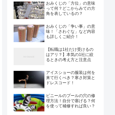
おみくじの「方位」の意味
って何？どこからみての方
角を表しているの？
おみくじの「争い事」の意
味！「さわぐな」など内容
も詳しくご紹介！
【転職は1社だけ受けるの
はアリ？】本気の1社に絞
るときの考え方と注意点
アイスショーの服装は何を
来て行くべき？寒さ対策と
ドレスコード！
ビニールのプールの穴の修
理方法！自分で塞げる？何
を使って補修すれば良い？