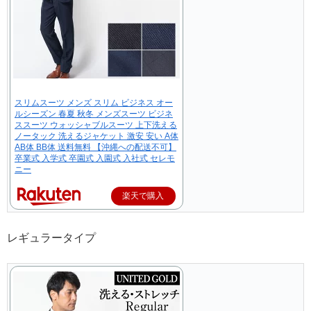
スリムスーツ メンズ スリム ビジネス オー
ルシーズン 春夏 秋冬 メンズスーツ ビジネ
ススーツ ウォッシャブルスーツ 上下洗える
ノータック 洗えるジャケット 激安 安い A体
AB体 BB体 送料無料 【沖縄への配送不可】
卒業式 入学式 卒園式 入園式 入社式 セレモ
ニー
楽天で購入
レギュラータイプ