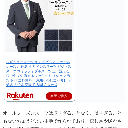
レギュラースーツ メンズ ビジネス オール
シーズン 春夏 秋冬 メンズスーツ ビジネス
スーツ ウォッシャブルスーツ 上下洗える
ワンタック 洗えるジャケット オシャレ 激
安 安い 送料無料 【沖縄への配送不可】 卒
業式 入学式 卒園式 入園式 入社式
楽天で購入
オールシーズンスーツは厚すぎることなく、薄すぎること
もないちょうどよい生地で作られており、涼しさや暖かさ