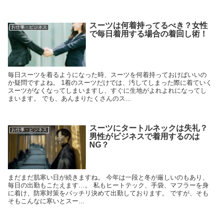
スーツは何着持ってるべき？女性
お仕事・ビジネス
で毎日着用する場合の着回し術！
毎日スーツを着るようになった時、スーツを何着持っておけばいいの
か疑問ですよね。 1着のスーツだけでは、汚してしまった際に着ていく
スーツがなくなってしまいますし、すぐに生地がよれよれになってし
まいます。 でも、あんまりたくさんのス...
スーツにタートルネックは失礼？
お仕事・ビジネス
男性がビジネスで着用するのは
NG？
まだまだ肌寒い日が続きますね。 今年は一段と冬が厳しいのもあり、
毎日の出勤もこたえます…。 私もヒートテック、手袋、マフラーを身
に着け、防寒対策をバッチリ決めて出勤しております。 ですが、そも
そもこんなに寒いとスー...