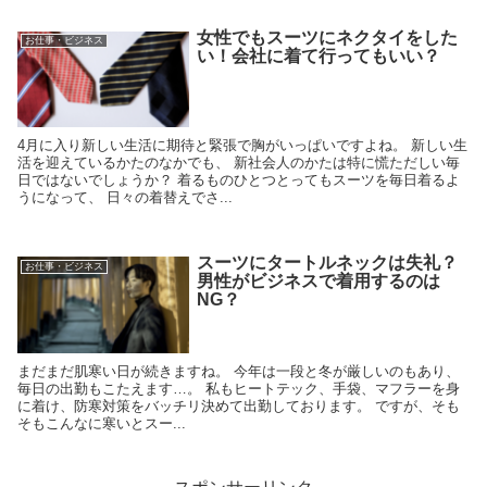
女性でもスーツにネクタイをした
お仕事・ビジネス
い！会社に着て行ってもいい？
4月に入り新しい生活に期待と緊張で胸がいっぱいですよね。 新しい生
活を迎えているかたのなかでも、 新社会人のかたは特に慌ただしい毎
日ではないでしょうか？ 着るものひとつとってもスーツを毎日着るよ
うになって、 日々の着替えでさ...
スーツにタートルネックは失礼？
お仕事・ビジネス
男性がビジネスで着用するのは
NG？
まだまだ肌寒い日が続きますね。 今年は一段と冬が厳しいのもあり、
毎日の出勤もこたえます…。 私もヒートテック、手袋、マフラーを身
に着け、防寒対策をバッチリ決めて出勤しております。 ですが、そも
そもこんなに寒いとスー...