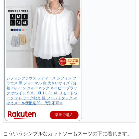
シフォンブラウス レディース シフォン ブ
ラウス 黒 フォーマル 白 大きいサイズ 7分
袖 バルーン クルーネック ネイビー ブラッ
ク ホワイト S M L XL LL 3L 4L リモートワ
ーク テレワーク映え 服 フロントタック ≪
ゆうメール便配送20・代引不可≫
楽天で購入
こういうシンプルなカットソーもスーツの下に着れます。