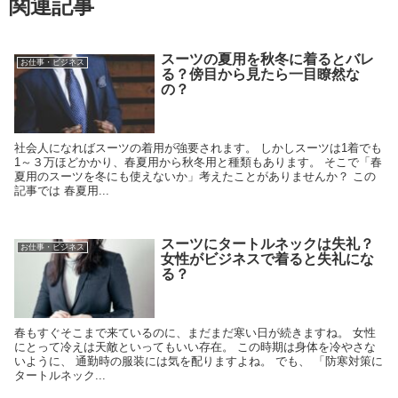
関連記事
スーツの夏用を秋冬に着るとバレ
お仕事・ビジネス
る？傍目から見たら一目瞭然な
の？
社会人になればスーツの着用が強要されます。 しかしスーツは1着でも
1～３万ほどかかり、春夏用から秋冬用と種類もあります。 そこで「春
夏用のスーツを冬にも使えないか」考えたことがありませんか？ この
記事では 春夏用...
スーツにタートルネックは失礼？
お仕事・ビジネス
女性がビジネスで着ると失礼にな
る？
春もすぐそこまで来ているのに、まだまだ寒い日が続きますね。 女性
にとって冷えは天敵といってもいい存在。 この時期は身体を冷やさな
いように、 通勤時の服装には気を配りますよね。 でも、 「防寒対策に
タートルネック...