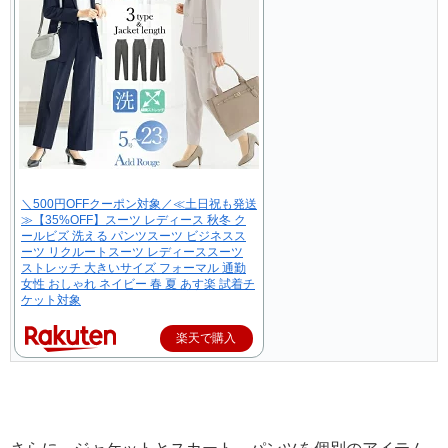
＼500円OFFクーポン対象／≪土日祝も発送
≫【35%OFF】スーツ レディース 秋冬 ク
ールビズ 洗える パンツスーツ ビジネスス
ーツ リクルートスーツ レディーススーツ
ストレッチ 大きいサイズ フォーマル 通勤
女性 おしゃれ ネイビー 春 夏 あす楽 試着チ
ケット対象
楽天で購入