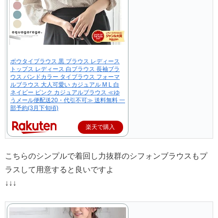
ボウタイブラウス 黒 ブラウス レディース
トップス レディース 白ブラウス 長袖ブラ
ウス バンドカラー タイブラウス フォーマ
ルブラウス 大人可愛い カジュアル M L 白
ネイビー ピンク カジュアルブラウス ≪ゆ
うメール便配送20・代引不可≫ 送料無料 一
部予約(3月下旬頃)
楽天で購入
こちらのシンプルで着回し力抜群のシフォンブラウスもプ
ラスして用意すると良いですよ
↓↓↓