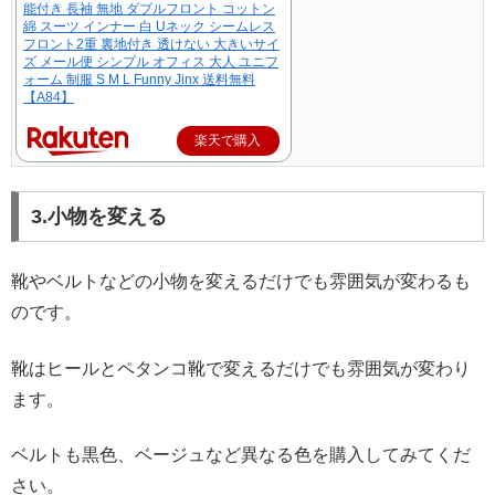
能付き 長袖 無地 ダブルフロント コットン
綿 スーツ インナー 白 Uネック シームレス
フロント2重 裏地付き 透けない 大きいサイ
ズ メール便 シンプル オフィス 大人 ユニフ
ォーム 制服 S M L Funny Jinx 送料無料
【A84】
楽天で購入
3.小物を変える
靴やベルトなどの小物を変えるだけでも雰囲気が変わるも
のです。
靴はヒールとペタンコ靴で変えるだけでも雰囲気が変わり
ます。
ベルトも黒色、ベージュなど異なる色を購入してみてくだ
さい。