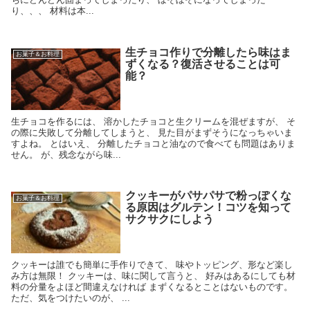
り、、、 材料は本...
生チョコ作りで分離したら味はま
お菓子＆お料理
ずくなる？復活させることは可
能？
生チョコを作るには、 溶かしたチョコと生クリームを混ぜますが、 そ
の際に失敗して分離してしまうと、 見た目がまずそうになっちゃいま
すよね。 とはいえ、 分離したチョコと油なので食べても問題はありま
せん。 が、残念ながら味...
クッキーがパサパサで粉っぽくな
お菓子＆お料理
る原因はグルテン！コツを知って
サクサクにしよう
クッキーは誰でも簡単に手作りできて、 味やトッピング、形など楽し
み方は無限！ クッキーは、味に関して言うと、 好みはあるにしても材
料の分量をよほど間違えなければ まずくなるとことはないものです。
ただ、気をつけたいのが、 ...