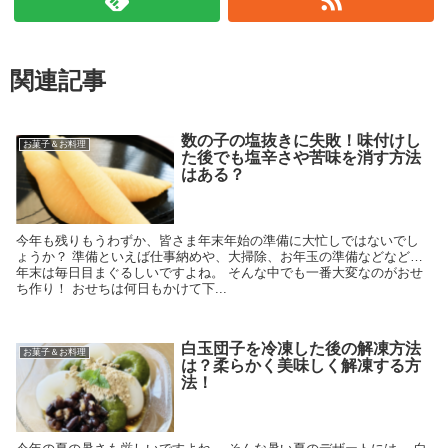
関連記事
数の子の塩抜きに失敗！味付けし
お菓子＆お料理
た後でも塩辛さや苦味を消す方法
はある？
今年も残りもうわずか、皆さま年末年始の準備に大忙しではないでし
ょうか？ 準備といえば仕事納めや、大掃除、お年玉の準備などなど…
年末は毎日目まぐるしいですよね。 そんな中でも一番大変なのがおせ
ち作り！ おせちは何日もかけて下...
白玉団子を冷凍した後の解凍方法
お菓子＆お料理
は？柔らかく美味しく解凍する方
法！