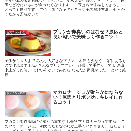
今年の夏の暑さも厳しいですよね。 そんな暑い夏のデザートには、 白
玉など冷たいものが食べたくなります。 白玉は冷凍保存もできるし、
とっても便利です。 でも、気になるのが白玉団子の解凍方法。 せっか
くだから柔らかいま...
プリンが卵臭いのはなぜ？原因と
お菓子＆お料理
良い匂いで美味しく作るコツ！
子供から大人まで みんな大好きなプリン。 材料も少なく、 家にあるも
ので作れますよね♪ そんなプリンですが、 頑張って手作りして いざ出
来上がった時、 においをかいでみたら なんだか卵臭かった… という経
験...
マカロナージュが滑らかにならな
お菓子＆お料理
い！原因とリボン状にキレイに作
るコツ！
マカロンを作る時に必須かつ重要な工程が マカロナージュですね。 こ
のマカロナージュ。 初めてだとなかなか上手くいきません。 混ぜるう
ちにどんどん固まってしまったり、 ぼそぼそになってしまった