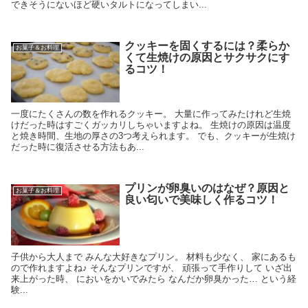
できそうにないほど硬いタルトになってしまい...
クッキーを固くするには？柔らか
お菓子＆お料理
くて生焼けの原因とサクサクにす
るコツ！
一度にたくさんの数を作れるクッキー。 大量に作ってみたけれど生焼
けだった時はすごくガッカリしちゃいますよね。 生焼けの原因は温度
と焼き時間、生地の厚さの3つ考えられます。 でも、クッキーが生焼け
だった時に復活させる方法もあ...
プリンが卵臭いのはなぜ？原因と
お菓子＆お料理
良い匂いで美味しく作るコツ！
子供から大人まで みんな大好きなプリン。 材料も少なく、 家にあるも
ので作れますよね♪ そんなプリンですが、 頑張って手作りして いざ出
来上がった時、 においをかいでみたら なんだか卵臭かった… という経
験...