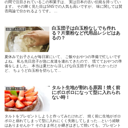
の間で注目されているこの和菓子は、 実は日本の古い伝統を持ってい
ます。 その輝く見た目はSNSでの人気も高いですが、 味に関しては賛
否両論で分かれるようです。 ...
白玉団子は白玉粉なしでも作れ
お菓子＆お料理
る？片栗粉など代用品レシピはあ
るの？
夏休みでお子さんが毎日家にいて、 ご飯やおやつの準備で忙しいです
よね。 私も先日息子が急に友達を連れてきたので、 慌てておやつの準
備をしました。 本当は夏だから涼しげな白玉団子を作りたかったけ
ど、 ちょうど白玉粉を切らして...
タルト生地が割れる原因！焼く前
お菓子＆お料理
にボロボロになって型に入れられ
ない時！
タルトをプレゼントしようと作ってみたけれど、 焼く前に生地がボロ
ボロと崩れてしまって型に入れにくく失敗してしまった…という経験
はありませんか？ そのまま何とか継ぎはぎして焼いても、プレゼント