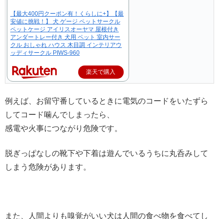
【最大400円クーポン有！くらしに+】【最
安値に挑戦！】 犬 ゲージ ペットサークル
ペットケージ アイリスオーヤマ 屋根付き
アンダートレー付き 犬用 ペット 室内サー
クル おしゃれ ハウス 木目調 インテリアウ
ッディサークル PIWS-960
楽天で購入
例えば、お留守番しているときに電気のコードをいたずら
してコード噛んでしまったら、
感電や火事につながり危険です。
脱ぎっぱなしの靴下や下着は遊んでいるうちに丸呑みして
しまう危険があります。
また、人間よりも嗅覚がいい犬は人間の食べ物を食べてし