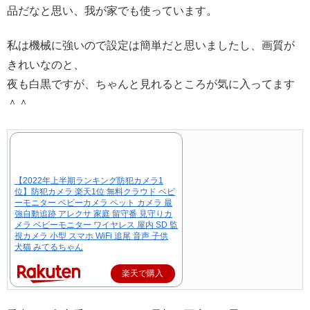
品だなと思い、我が家でも使っています。
私は機械に強いので設定は簡単だと思いましたし、画質が
きれいなのと、
夜も白黒ですが、ちゃんと見れるところが気に入ってます
＾＾
【2022年上半期ランキング防犯カメラ1
位】防犯カメラ 楽天1位 無料クラウド ベビ
ーモニター ベビーカメラ ペット カメラ 最
強自動追跡 アレクサ 家庭 留守番 見守りカ
メラ ベビーモニター ワイヤレス 屋内 SD 監
視カメラ 小型 スマホ WiFi 追尾 音声 子供
犬猫 みてるちゃん
楽天で購入