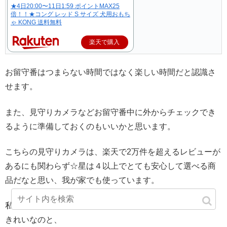
★4日20:00〜11日1:59 ポイントMAX25
倍！！★コング レッド S サイズ 犬用おもち
ゃ KONG 送料無料
楽天で購入
お留守番はつまらない時間ではなく楽しい時間だと認識さ
せます。
また、見守りカメラなどお留守番中に外からチェックでき
るように準備しておくのもいいかと思います。
こちらの見守りカメラは、楽天で2万件を超えるレビューが
あるにも関わらず☆星は４以上でとても安心して選べる商
品だなと思い、我が家でも使っています。
私は機械に強いので設定は簡単だと思いましたし、画質が
きれいなのと、