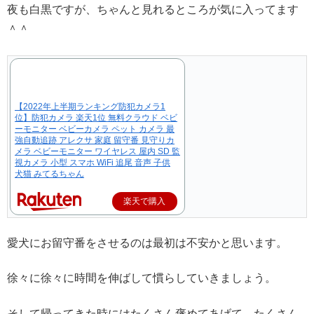
夜も白黒ですが、ちゃんと見れるところが気に入ってます
＾＾
【2022年上半期ランキング防犯カメラ1
位】防犯カメラ 楽天1位 無料クラウド ベビ
ーモニター ベビーカメラ ペット カメラ 最
強自動追跡 アレクサ 家庭 留守番 見守りカ
メラ ベビーモニター ワイヤレス 屋内 SD 監
視カメラ 小型 スマホ WiFi 追尾 音声 子供
犬猫 みてるちゃん
楽天で購入
愛犬にお留守番をさせるのは最初は不安かと思います。
徐々に徐々に時間を伸ばして慣らしていきましょう。
そして帰ってきた時にはたくさん褒めてあげて、たくさん