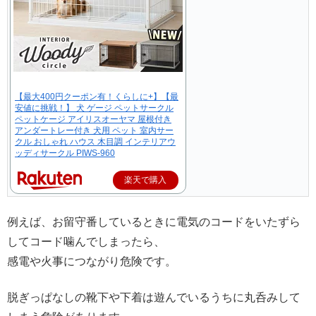
【最大400円クーポン有！くらしに+】【最
安値に挑戦！】 犬 ゲージ ペットサークル
ペットケージ アイリスオーヤマ 屋根付き
アンダートレー付き 犬用 ペット 室内サー
クル おしゃれ ハウス 木目調 インテリアウ
ッディサークル PIWS-960
楽天で購入
例えば、お留守番しているときに電気のコードをいたずら
してコード噛んでしまったら、
感電や火事につながり危険です。
脱ぎっぱなしの靴下や下着は遊んでいるうちに丸呑みして